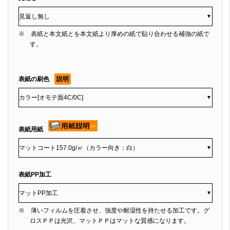
▼
※ 表紙と本文紙とを本文紙より厚めの紙で貼り合わせる補強の紙で
す。
表紙の刷色
説明
▼
表紙用紙
▼
表紙PP加工
▼
※ 薄いフィルムを圧着させ、強度や耐湿性を持たせる加工です。グ
ロスＰＰは光沢、マットＰＰはマットな質感になります。