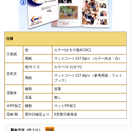
仕様
色
カラー[オモテ面4C/0C]
①表紙
用紙
マットコート157.0g/㎡（カラー向き：白）
色/サイズ
カラー/Ａ５[タテ]
②本文
マットコート127.9g/㎡（参考用途：フォト
用紙
ブック）
種類
並製
③製本
見返
無し
④PP加工
種類
マットPP加工
⑤納 期
受付日確定より
6営業日後発送
製本方法（仕上り）
説明