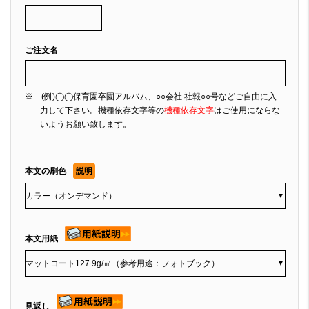
ご注文名
※ (例)◯◯保育園卒園アルバム、○○会社 社報○○号などご自由に入
力して下さい。機種依存文字等の
機種依存文字
はご使用にならな
いようお願い致します。
本文の刷色
説明
▼
本文用紙
▼
見返し