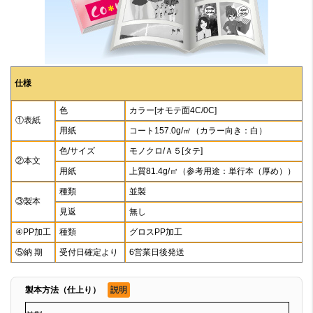
仕様
色
カラー[オモテ面4C/0C]
①表紙
用紙
コート157.0g/㎡（カラー向き：白）
色/サイズ
モノクロ/Ａ５[タテ]
②本文
用紙
上質81.4g/㎡（参考用途：単行本（厚め））
種類
並製
③製本
見返
無し
④PP加工
種類
グロスPP加工
⑤納 期
受付日確定より
6営業日後発送
製本方法（仕上り）
説明