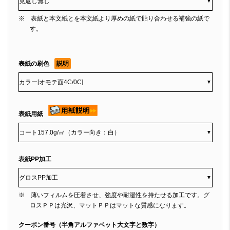
▼
※ 表紙と本文紙とを本文紙より厚めの紙で貼り合わせる補強の紙で
す。
表紙の刷色
説明
▼
表紙用紙
▼
表紙PP加工
▼
※ 薄いフィルムを圧着させ、強度や耐湿性を持たせる加工です。グ
ロスＰＰは光沢、マットＰＰはマットな質感になります。
クーポン番号（半角アルファベット大文字と数字）