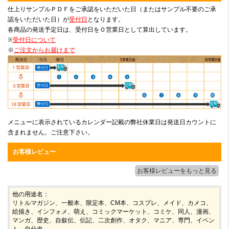
仕上りサンプルＰＤＦをご承認をいただいた日（またはサンプル不要のご承
認をいただいた日）が
受付日
となります。
各商品の発送予定日は、受付日を０営業日として算出しています。
※
受付日について
※
ご注文からお届けまで
メニューに表示されているカレンダー記載の弊社休業日は発送日カウントに
含まれません。ご注意下さい。
お客様レビュー
お客様レビューをもっと見る
他の用途名：
リトルマガジン、一般本、限定本、CM本、コスプレ、メイド、カメコ、
絵描き、インフォメ、萌え、コミックマーケット、コミケ、同人、漫画、
マンガ、歴史、自叙伝、伝記、二次創作、オタク、マニア、専門、イベン
ト、自分史