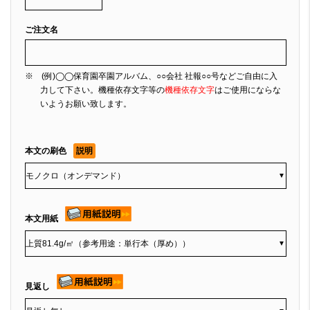
ご注文名
※ (例)◯◯保育園卒園アルバム、○○会社 社報○○号などご自由に入
力して下さい。機種依存文字等の
機種依存文字
はご使用にならな
いようお願い致します。
本文の刷色
説明
▼
本文用紙
▼
見返し