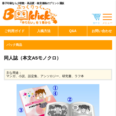
冊子印刷なら少部数・高品質・格安価格のプリント通販
カート
メニュー
ご利用ガイド
入稿方法
Q&A
お問い合わせ
パック商品
同人誌（本文A5モノクロ）
主な用途：
マンガ、小説、設定集、アンソロジー、研究書、ラフ本