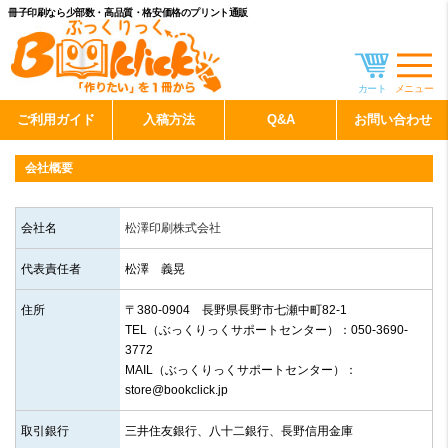
冊子印刷なら少部数・高品質・格安価格のプリント通販
カート
メニュー
ご利用ガイド
入稿方法
Q&A
お問い合わせ
会社概要
会社名
松澤印刷株式会社
代表責任者
松澤 義晃
住所
〒380-0904 長野県長野市七瀬中町82-1
TEL（ぶっくりっくサポートセンター）：050-3690-
3772
MAIL（ぶっくりっくサポートセンター）：
store@bookclick.jp
取引銀行
三井住友銀行、八十二銀行、長野信用金庫