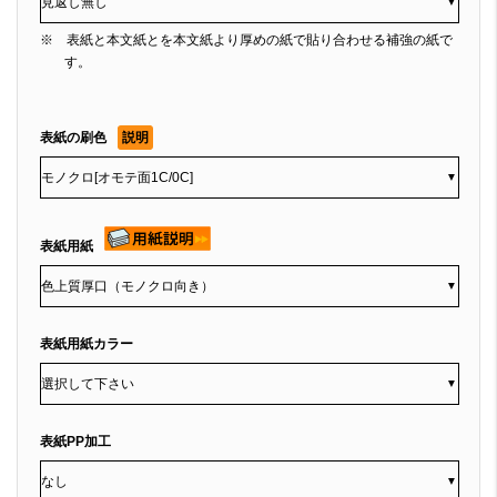
▼
※ 表紙と本文紙とを本文紙より厚めの紙で貼り合わせる補強の紙で
す。
表紙の刷色
説明
▼
表紙用紙
▼
表紙用紙カラー
▼
表紙PP加工
▼