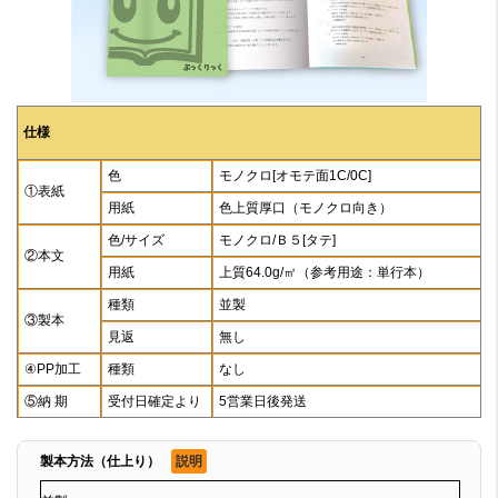
仕様
色
モノクロ[オモテ面1C/0C]
①表紙
用紙
色上質厚口（モノクロ向き）
色/サイズ
モノクロ/Ｂ５[タテ]
②本文
用紙
上質64.0g/㎡（参考用途：単行本）
種類
並製
③製本
見返
無し
④PP加工
種類
なし
⑤納 期
受付日確定より
5営業日後発送
製本方法（仕上り）
説明