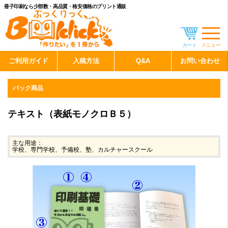
冊子印刷なら少部数・高品質・格安価格のプリント通販
カート
メニュー
ご利用ガイド
入稿方法
Q&A
お問い合わせ
パック商品
テキスト（表紙モノクロＢ５）
主な用途：
学校、専門学校、予備校、塾、カルチャースクール