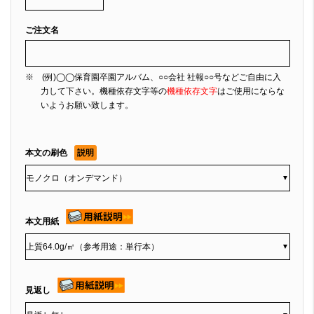
ご注文名
※ (例)◯◯保育園卒園アルバム、○○会社 社報○○号などご自由に入
力して下さい。機種依存文字等の
機種依存文字
はご使用にならな
いようお願い致します。
本文の刷色
説明
▼
本文用紙
▼
見返し