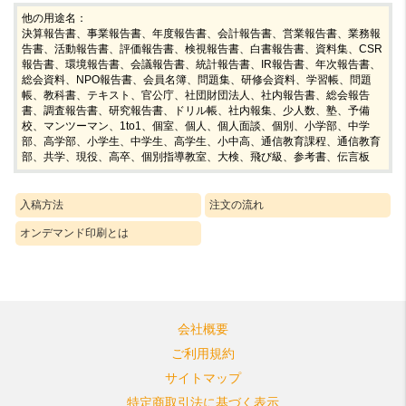
他の用途名：
決算報告書、事業報告書、年度報告書、会計報告書、営業報告書、業務報
告書、活動報告書、評価報告書、検視報告書、白書報告書、資料集、CSR
報告書、環境報告書、会議報告書、統計報告書、IR報告書、年次報告書、
総会資料、NPO報告書、会員名簿、問題集、研修会資料、学習帳、問題
帳、教科書、テキスト、官公庁、社団財団法人、社内報告書、総会報告
書、調査報告書、研究報告書、ドリル帳、社内報集、少人数、塾、予備
校、マンツーマン、1to1、個室、個人、個人面談、個別、小学部、中学
部、高学部、小学生、中学生、高学生、小中高、通信教育課程、通信教育
部、共学、現役、高卒、個別指導教室、大検、飛び級、参考書、伝言板
入稿方法
注文の流れ
オンデマンド印刷とは
会社概要
ご利用規約
サイトマップ
特定商取引法に基づく表示