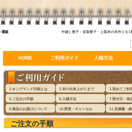
ト通販
中綴じ冊子・並製冊子・上製本の本作りを1
HOME
ご利用ガイド
入稿方法
1.オンデマンド印刷とは
2.本の出来上がりまで
3.初めてご利
5.ご注文の手順
6.入稿方法
7.受付日・発
9.商品のお届けについて
10.変更・キャンセル
11.見積書・
ご注文の手順