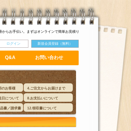
冊からお手伝い。まずはオンラインで簡単お見積り
ログイン
新規会員登録（無料）
Q&A
お問い合わせ
用のお客様
4.ご注文からお届けまで
送日について
8.お支払いについて
納品書／請求書
12.領収書について