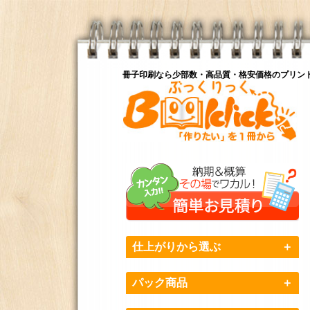
冊子印刷なら少部数・高品質・格安価格のプリン
仕上がりから選ぶ
＋
パック商品
＋