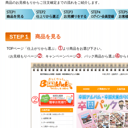
商品のお見積もりからご注文確定までの流れをご紹介します。
STEP１
商品を見る
①
TOPページ「仕上がりから選ぶ」
より商品をお選び下さい。
②
③
④
（お見積もりページ
、キャンペーンページ
、パック商品から選ぶ
から