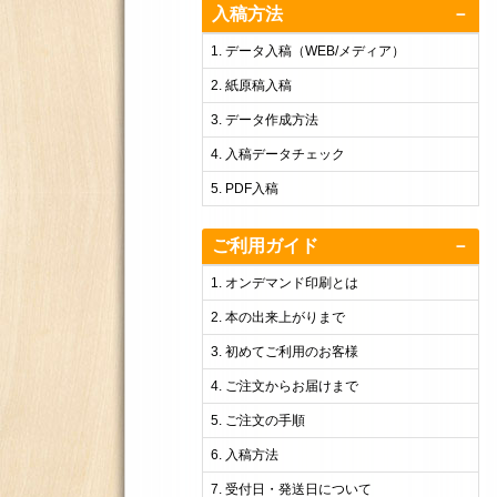
入稿方法
－
データ入稿（WEB/メディア）
紙原稿入稿
データ作成方法
入稿データチェック
PDF入稿
ご利用ガイド
－
オンデマンド印刷とは
本の出来上がりまで
初めてご利用のお客様
ご注文からお届けまで
ご注文の手順
入稿方法
受付日・発送日について