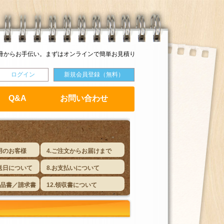
冊からお手伝い。まずはオンラインで簡単お見積り
ログイン
新規会員登録（無料）
Q&A
お問い合わせ
用のお客様
4.ご注文からお届けまで
送日について
8.お支払いについて
納品書／請求書
12.領収書について