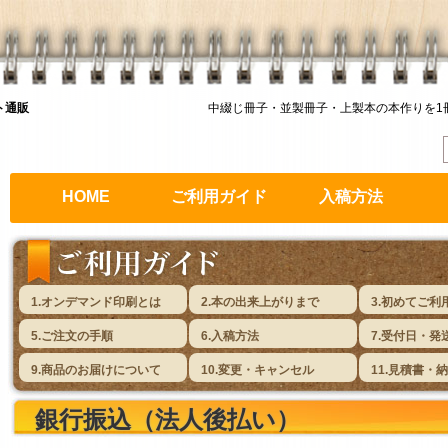
ト通販
中綴じ冊子・並製冊子・上製本の本作りを1
HOME
ご利用ガイド
入稿方法
1.オンデマンド印刷とは
2.本の出来上がりまで
3.初めてご利
5.ご注文の手順
6.入稿方法
7.受付日・発
9.商品のお届けについて
10.変更・キャンセル
11.見積書・
銀行振込（法人後払い）