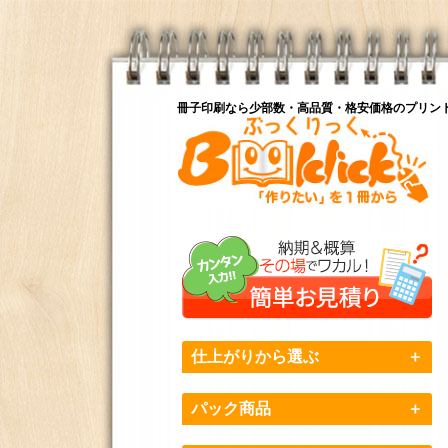
冊子印刷なら少部数・高品質・格安価格のプリン
仕上がりから選ぶ
＋
パック商品
＋