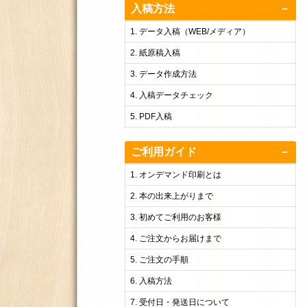
入稿方法
－
データ入稿（WEB/メディア）
紙原稿入稿
データ作成方法
入稿データチェック
PDF入稿
ご利用ガイド
－
オンデマンド印刷とは
本の出来上がりまで
初めてご利用のお客様
ご注文からお届けまで
ご注文の手順
入稿方法
受付日・発送日について